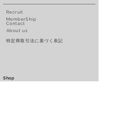
Recruit
MemberShip
Contact
About us
特定商取引法に基づく表記
Shop
warmth
LUMINE SHINJUKU
ACCESS
東京都新宿区西新宿1−1−5
ルミネ新宿 LUMINE1 / B1
Tel:
03-6304-5994